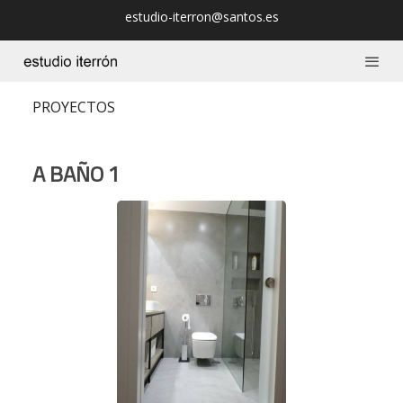
estudio-iterron@santos.es
PROYECTOS
A BAÑO 1