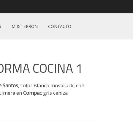
S
M & TERRON
CONTACTO
ORMA COCINA 1
e Santos
, color Blanco Innsbruck, con
ncimera en
Compac
gris ceniza