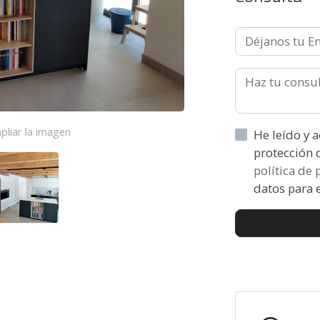
pliar la imagen
He leído y acepto la informaci
política de
datos para e