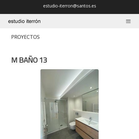
estudio-iterron@santos.es
PROYECTOS
M BAÑO 13