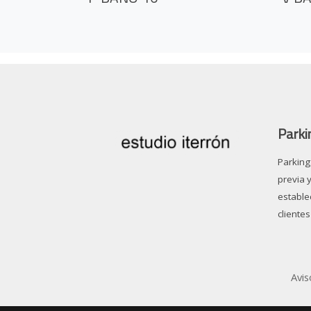
Parki
Parking 
previa 
estable
clientes
Avis