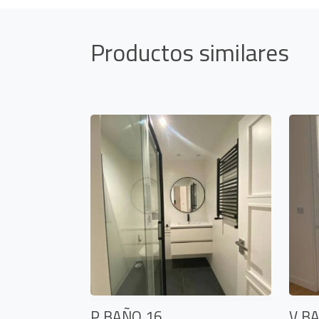
Productos similares
P BAÑO 16
V B