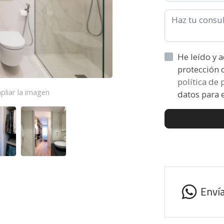
He leído y acepto la informaci
política de
pliar la imagen
datos para e
Enví